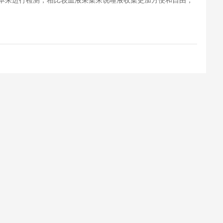
本来进行检测，相比较血液采集来说唾液收集更加方便和自由，