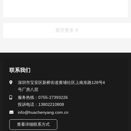
展开更多
产品中心
医用无菌采样拭子系列
联系我们
一次性使用采样器系列
深圳市宝安区新桥街道黄埔社区上南东路128号4
号厂房八层
微生物样本保存液（通用运输传媒介质）系列
服务热线：0755-27393226
投诉电话：13802210808
核酸（DNA&RNA）样本采集与保存套装系列
info@huachenyang.com.cn
查看详细联系方式
唾液样本采集装置系列