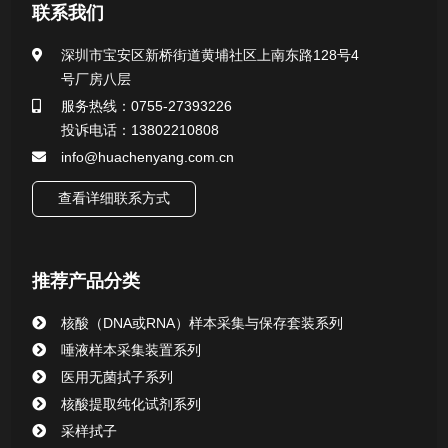
医用无菌采样拭子系列
联系我们
一次性使用采样器系列
深圳市宝安区新桥街道黄埔社区上南东路128号4
号厂房八层
微生物样本保存液（通用运输传媒介质）系列
服务热线：0755-27393226
投诉电话：13802210808
核酸（DNA&RNA）样本采集与保存套装系列
info@huachenyang.com.cn
查看详细联系方式
唾液样本采集装置系列
核酸提取或纯化试剂
推荐产品分类
CHG消毒棉签系列
核酸（DNA或RNA）样本采集与保存套装系列
唾液样本采集装置系列
清洁验证棉签系列
医用无菌拭子系列
核酸提取纯化试剂系列
动物检测试剂
采样拭子