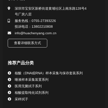
一次性使用采样器系列
深圳市宝安区新桥街道黄埔社区上南东路128号4
号厂房八层
微生物样本保存液（通用运输传媒介质）系列
服务热线：0755-27393226
投诉电话：13802210808
核酸（DNA&RNA）样本采集与保存套装系列
info@huachenyang.com.cn
查看详细联系方式
唾液样本采集装置系列
核酸提取或纯化试剂
推荐产品分类
CHG消毒棉签系列
核酸（DNA或RNA）样本采集与保存套装系列
唾液样本采集装置系列
清洁验证棉签系列
医用无菌拭子系列
核酸提取纯化试剂系列
动物检测试剂
采样拭子