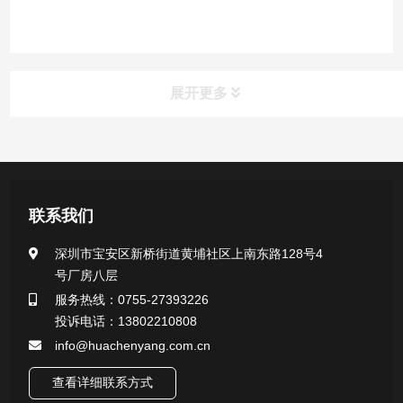
展开更多
产品中心
医用无菌采样拭子系列
联系我们
一次性使用采样器系列
深圳市宝安区新桥街道黄埔社区上南东路128号4
号厂房八层
微生物样本保存液（通用运输传媒介质）系列
服务热线：0755-27393226
投诉电话：13802210808
核酸（DNA&RNA）样本采集与保存套装系列
info@huachenyang.com.cn
查看详细联系方式
唾液样本采集装置系列