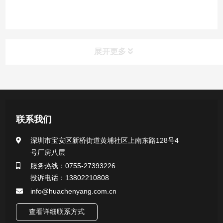
展开更多
产品中心
医用无菌采样拭子系列
联系我们
一次性使用采样器系列
深圳市宝安区新桥街道黄埔社区上南东路128号4
号厂房八层
微生物样本保存液（通用运输传媒介质）系列
服务热线：0755-27393226
投诉电话：13802210808
核酸（DNA&RNA）样本采集与保存套装系列
info@huachenyang.com.cn
查看详细联系方式
唾液样本采集装置系列