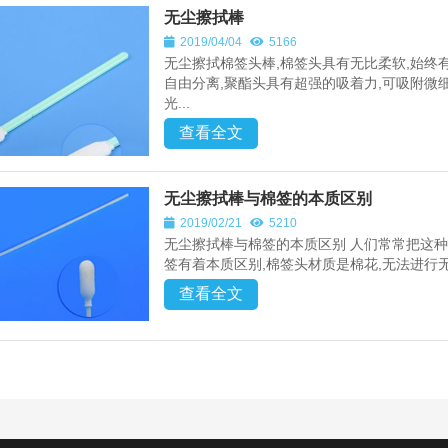
无尘擦拭棒
2019/04/04
5166
无尘擦拭棉签头棒,棉签头具有无比柔软,始终
自由分离,聚酯头具有超强的吸着力,可吸附微
光...
查看全文
无尘擦拭棒与棉签的本质区别
2019/02/21
5210
无尘擦拭棒与棉签的本质区别 人们常常把这种
签有着本质区别,棉签头材质是棉花,无法进行无
查看全文