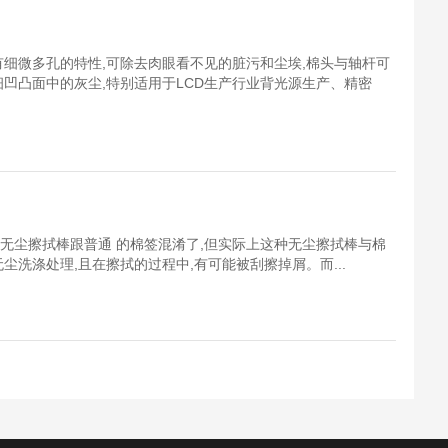
有细微多孔的特性,可除去肉眼看不见的脏污和尘埃,棉头与轴杆可
细凹凸面中的灰尘,特别适用于LCD生产行业背光源生产、精密
无尘擦拭棒跟普通 的棉签混淆了,但实际上这种无尘擦拭棒与棉
尘洗涤处理,且在擦拭的过程中,有可能被刮擦掉屑。而...