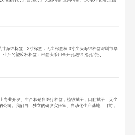
一次性采样拭子,宫颈拭子,无菌棉签,医用棉签,TOC取样套装,基因
英寸海绵棉签，3寸棉签，无尘棉签棒 3寸尖头海绵棉签深圳市华
生产的塑胶杆棉签：棉签头采用全开孔泡绵.泡孔特别...
以上专业开发、生产和销售医疗棉签，植绒拭子，口腔拭子，无尘
的公司。我们自己独立的研发实验室、自动化生产基地。目前，