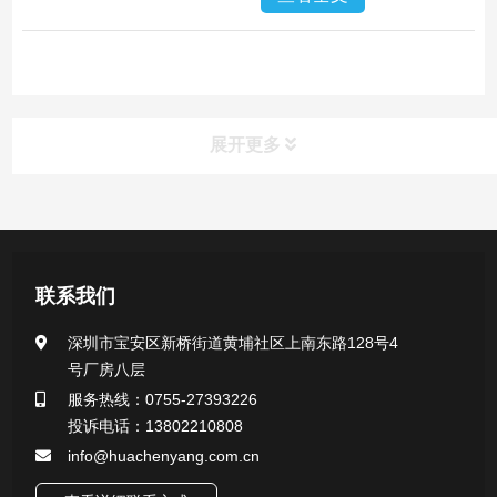
展开更多
产品中心
医用无菌采样拭子系列
联系我们
一次性使用采样器系列
深圳市宝安区新桥街道黄埔社区上南东路128号4
号厂房八层
微生物样本保存液（通用运输传媒介质）系列
服务热线：0755-27393226
投诉电话：13802210808
核酸（DNA&RNA）样本采集与保存套装系列
info@huachenyang.com.cn