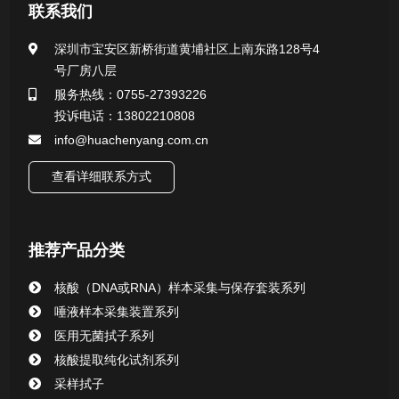
医用无菌采样拭子系列
联系我们
一次性使用采样器系列
深圳市宝安区新桥街道黄埔社区上南东路128号4
号厂房八层
微生物样本保存液（通用运输传媒介质）系列
服务热线：0755-27393226
投诉电话：13802210808
核酸（DNA&RNA）样本采集与保存套装系列
info@huachenyang.com.cn
查看详细联系方式
唾液样本采集装置系列
核酸提取或纯化试剂
推荐产品分类
CHG消毒棉签系列
核酸（DNA或RNA）样本采集与保存套装系列
唾液样本采集装置系列
清洁验证棉签系列
医用无菌拭子系列
核酸提取纯化试剂系列
动物检测试剂
采样拭子