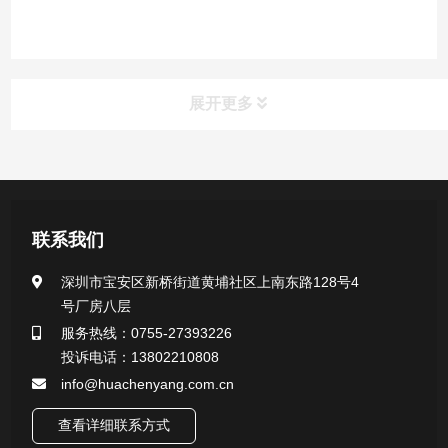
展开更多
产品中心
医用无菌采样拭子系列
联系我们
一次性使用采样器系列
深圳市宝安区新桥街道黄埔社区上南东路128号4
号厂房八层
微生物样本保存液（通用运输传媒介质）系列
服务热线：0755-27393226
投诉电话：13802210808
核酸（DNA&RNA）样本采集与保存套装系列
info@huachenyang.com.cn
查看详细联系方式
唾液样本采集装置系列