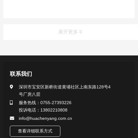
展开更多
产品中心
医用无菌采样拭子系列
联系我们
一次性使用采样器系列
深圳市宝安区新桥街道黄埔社区上南东路128号4
号厂房八层
微生物样本保存液（通用运输传媒介质）系列
服务热线：0755-27393226
投诉电话：13802210808
核酸（DNA&RNA）样本采集与保存套装系列
info@huachenyang.com.cn
查看详细联系方式
唾液样本采集装置系列