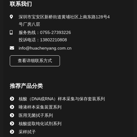
医用无菌采样拭子系列
联系我们
一次性使用采样器系列
深圳市宝安区新桥街道黄埔社区上南东路128号4
号厂房八层
微生物样本保存液（通用运输传媒介质）系列
服务热线：0755-27393226
投诉电话：13802210808
核酸（DNA&RNA）样本采集与保存套装系列
info@huachenyang.com.cn
查看详细联系方式
唾液样本采集装置系列
核酸提取或纯化试剂
推荐产品分类
CHG消毒棉签系列
核酸（DNA或RNA）样本采集与保存套装系列
唾液样本采集装置系列
清洁验证棉签系列
医用无菌拭子系列
核酸提取纯化试剂系列
动物检测试剂
采样拭子