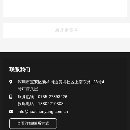
展开更多
产品中心
医用无菌采样拭子系列
联系我们
一次性使用采样器系列
深圳市宝安区新桥街道黄埔社区上南东路128号4
号厂房八层
微生物样本保存液（通用运输传媒介质）系列
服务热线：0755-27393226
投诉电话：13802210808
核酸（DNA&RNA）样本采集与保存套装系列
info@huachenyang.com.cn
查看详细联系方式
唾液样本采集装置系列