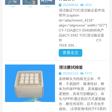
2020/08/10
2631
清洁验证TOC清洁验证套件说
明书 [caption
id="attachment_4216"
align="alignnone" width="327"]
CY-715A是CY-3340的特色产
品&CY-3342 TOC清洁验证套
件 CY-
761K 334...
查看全文
清洁擦拭棉签
2019/11/13
5773
采样棒头为特殊无尘布，平
整，不易脱纤，吸液性好。棒
体为环保PP材质，具有极好的
柔韧性，具有可折断缺口。布
头与PP杆通过热封方式紧密融
合，耐任何溶剂，且不含化学
成份。 洁净室海绵拭子FS系列