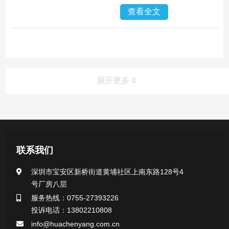
查看全文
展开更多
产品中心
医用无菌采样拭子系列
联系我们
一次性使用采样器系列
深圳市宝安区新桥街道黄埔社区上南东路128号4
号厂房八层
微生物样本保存液（通用运输传媒介质）系列
服务热线：0755-27393226
投诉电话：13802210808
核酸（DNA&RNA）样本采集与保存套装系列
info@huachenyang.com.cn