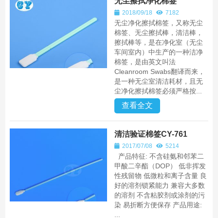
无尘擦拭净化棉签
2018/09/18
7182
无尘净化擦拭棉签，又称无尘
棉签、无尘擦拭棒，清洁棒，
擦拭棒等，是在净化室（无尘
车间室内）中生产的一种洁净
棉签，是由英文叫法
Cleanroom Swabs翻译而来，
是一种无尘室清洁耗材，且无
尘净化擦拭棉签必须严格按...
查看全文
清洁验证棉签CY-761
2017/07/08
5214
产品特征: 不含硅氨和邻苯二
甲酸二辛酯（DOP） 低非挥发
性残留物 低微粒和离子含量 良
好的溶剂锁紧能力 兼容大多数
的溶剂 不含粘胶剂或涂剂的污
染 易折断方便保存 产品用途:
...