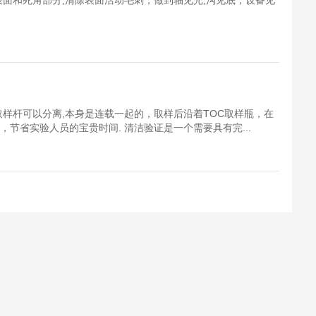
表面和死角部分,清除表面活动毛刺，做到轴见光,沟见底，设备见
取样杆可以分离,本身是连载一起的，取样后沿着TOC取样瓶，在
节省实验人员的宝贵时间. 清洁验证是一个需要具有完...