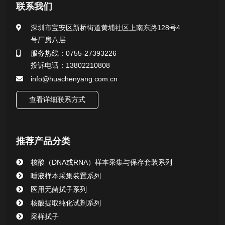
医用无菌采样拭子系列
联系我们
一次性使用采样器系列
深圳市宝安区新桥街道黄埔社区上南东路128号4
号厂房八层
微生物样本保存液（通用运输传媒介质）系列
服务热线：0755-27393226
投诉电话：13802210808
核酸（DNA&RNA）样本采集与保存套装系列
info@huachenyang.com.cn
查看详细联系方式
唾液样本采集装置系列
核酸提取或纯化试剂
推荐产品分类
CHG消毒棉签系列
核酸（DNA或RNA）样本采集与保存套装系列
唾液样本采集装置系列
清洁验证棉签系列
医用无菌拭子系列
核酸提取纯化试剂系列
动物检测试剂
采样拭子