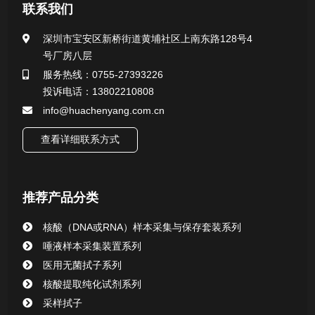
医用无菌采样拭子系列
联系我们
一次性使用采样器系列
深圳市宝安区新桥街道黄埔社区上南东路128号4
号厂房八层
微生物样本保存液（通用运输传媒介质）系列
服务热线：0755-27393226
投诉电话：13802210808
核酸（DNA&RNA）样本采集与保存套装系列
info@huachenyang.com.cn
查看详细联系方式
唾液样本采集装置系列
核酸提取或纯化试剂
推荐产品分类
CHG消毒棉签系列
核酸（DNA或RNA）样本采集与保存套装系列
唾液样本采集装置系列
清洁验证棉签系列
医用无菌拭子系列
核酸提取纯化试剂系列
动物检测试剂
采样拭子