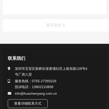
展开更多
产品中心
医用无菌采样拭子系列
联系我们
一次性使用采样器系列
深圳市宝安区新桥街道黄埔社区上南东路128号4
号厂房八层
微生物样本保存液（通用运输传媒介质）系列
服务热线：0755-27393226
投诉电话：13802210808
核酸（DNA&RNA）样本采集与保存套装系列
info@huachenyang.com.cn
查看详细联系方式
唾液样本采集装置系列