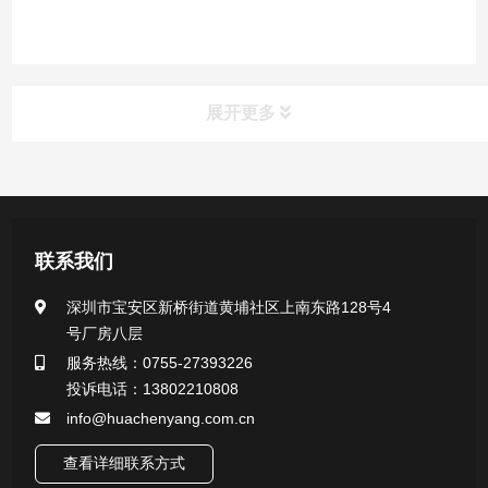
展开更多
产品中心
医用无菌采样拭子系列
联系我们
一次性使用采样器系列
深圳市宝安区新桥街道黄埔社区上南东路128号4
号厂房八层
微生物样本保存液（通用运输传媒介质）系列
服务热线：0755-27393226
投诉电话：13802210808
核酸（DNA&RNA）样本采集与保存套装系列
info@huachenyang.com.cn
查看详细联系方式
唾液样本采集装置系列