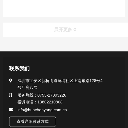
展开更多
产品中心
医用无菌采样拭子系列
联系我们
一次性使用采样器系列
深圳市宝安区新桥街道黄埔社区上南东路128号4
号厂房八层
微生物样本保存液（通用运输传媒介质）系列
服务热线：0755-27393226
投诉电话：13802210808
核酸（DNA&RNA）样本采集与保存套装系列
info@huachenyang.com.cn
查看详细联系方式
唾液样本采集装置系列