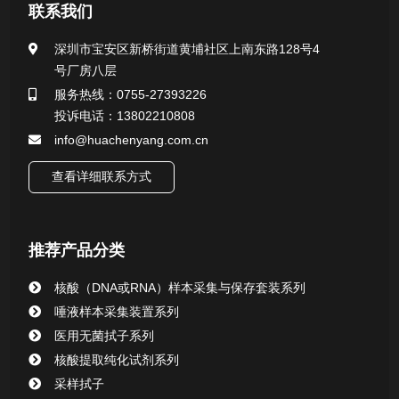
医用无菌采样拭子系列
联系我们
一次性使用采样器系列
深圳市宝安区新桥街道黄埔社区上南东路128号4
号厂房八层
微生物样本保存液（通用运输传媒介质）系列
服务热线：0755-27393226
投诉电话：13802210808
核酸（DNA&RNA）样本采集与保存套装系列
info@huachenyang.com.cn
查看详细联系方式
唾液样本采集装置系列
核酸提取或纯化试剂
推荐产品分类
CHG消毒棉签系列
核酸（DNA或RNA）样本采集与保存套装系列
唾液样本采集装置系列
清洁验证棉签系列
医用无菌拭子系列
核酸提取纯化试剂系列
动物检测试剂
采样拭子