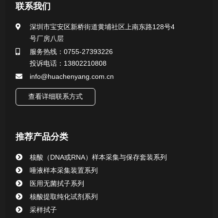
医用无菌采样拭子系列
联系我们
一次性使用采样器系列
深圳市宝安区新桥街道黄埔社区上南东路128号4
号厂房八层
微生物样本保存液（通用运输传媒介质）系列
服务热线：0755-27393226
投诉电话：13802210808
核酸（DNA&RNA）样本采集与保存套装系列
info@huachenyang.com.cn
查看详细联系方式
唾液样本采集装置系列
核酸提取或纯化试剂
推荐产品分类
CHG消毒棉签系列
核酸（DNA或RNA）样本采集与保存套装系列
唾液样本采集装置系列
清洁验证棉签系列
医用无菌拭子系列
核酸提取纯化试剂系列
动物检测试剂
采样拭子