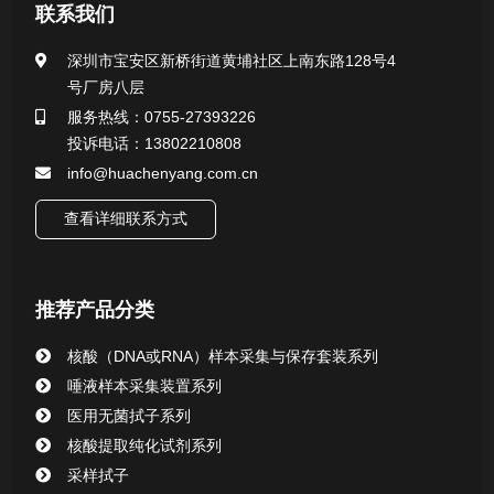
医用无菌采样拭子系列
联系我们
一次性使用采样器系列
深圳市宝安区新桥街道黄埔社区上南东路128号4
号厂房八层
微生物样本保存液（通用运输传媒介质）系列
服务热线：0755-27393226
投诉电话：13802210808
核酸（DNA&RNA）样本采集与保存套装系列
info@huachenyang.com.cn
查看详细联系方式
唾液样本采集装置系列
核酸提取或纯化试剂
推荐产品分类
CHG消毒棉签系列
核酸（DNA或RNA）样本采集与保存套装系列
唾液样本采集装置系列
清洁验证棉签系列
医用无菌拭子系列
核酸提取纯化试剂系列
动物检测试剂
采样拭子