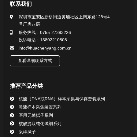
医用无菌采样拭子系列
联系我们
一次性使用采样器系列
深圳市宝安区新桥街道黄埔社区上南东路128号4
号厂房八层
微生物样本保存液（通用运输传媒介质）系列
服务热线：0755-27393226
投诉电话：13802210808
核酸（DNA&RNA）样本采集与保存套装系列
info@huachenyang.com.cn
查看详细联系方式
唾液样本采集装置系列
核酸提取或纯化试剂
推荐产品分类
CHG消毒棉签系列
核酸（DNA或RNA）样本采集与保存套装系列
唾液样本采集装置系列
清洁验证棉签系列
医用无菌拭子系列
核酸提取纯化试剂系列
动物检测试剂
采样拭子