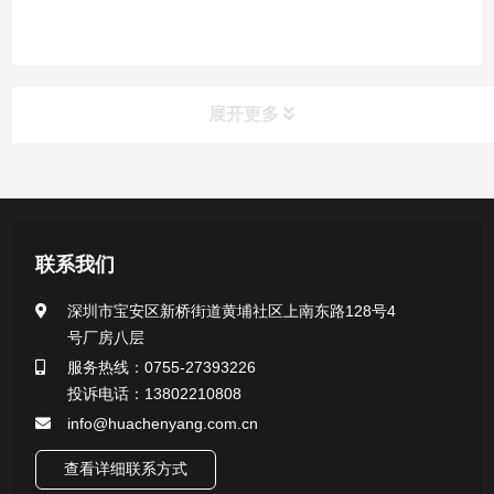
展开更多
产品中心
医用无菌采样拭子系列
联系我们
一次性使用采样器系列
深圳市宝安区新桥街道黄埔社区上南东路128号4
号厂房八层
微生物样本保存液（通用运输传媒介质）系列
服务热线：0755-27393226
投诉电话：13802210808
核酸（DNA&RNA）样本采集与保存套装系列
info@huachenyang.com.cn
查看详细联系方式
唾液样本采集装置系列