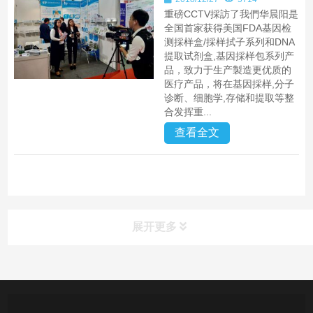
重磅CCTV採訪了我們华晨阳是
全国首家获得美国FDA基因检
测採样盒/採样拭子系列和DNA
提取试剂盒,基因採样包系列产
品，致力于生产製造更优质的
医疗产品，将在基因採样,分子
诊断、细胞学,存储和提取等整
合发挥重...
查看全文
展开更多
产品中心