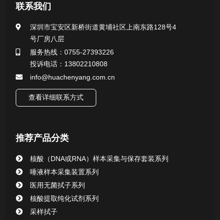
医用无菌采样拭子系列
联系我们
一次性使用采样器系列
深圳市宝安区新桥街道黄埔社区上南东路128号4
号厂房八层
微生物样本保存液（通用运输传媒介质）系列
服务热线：0755-27393226
投诉电话：13802210808
核酸（DNA&RNA）样本采集与保存套装系列
info@huachenyang.com.cn
查看详细联系方式
唾液样本采集装置系列
核酸提取或纯化试剂
推荐产品分类
CHG消毒棉签系列
核酸（DNA或RNA）样本采集与保存套装系列
唾液样本采集装置系列
清洁验证棉签系列
医用无菌拭子系列
核酸提取纯化试剂系列
动物检测试剂
采样拭子