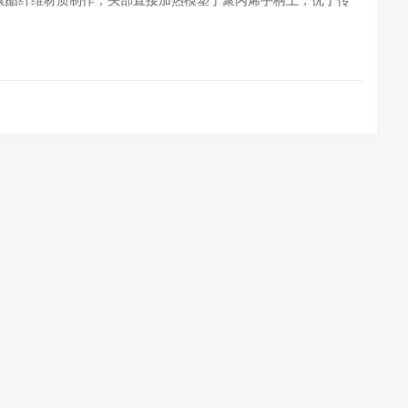
连续聚酯纤维材质制作，头部直接加热模塑于聚丙烯手柄上，优于传