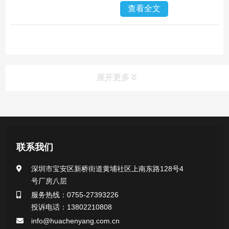
查看全文
展开更多
产品中心
医用无菌采样拭子系列
联系我们
一次性使用采样器系列
深圳市宝安区新桥街道黄埔社区上南东路128号4
号厂房八层
微生物样本保存液（通用运输传媒介质）系列
服务热线：0755-27393226
投诉电话：13802210808
核酸（DNA&RNA）样本采集与保存套装系列
info@huachenyang.com.cn