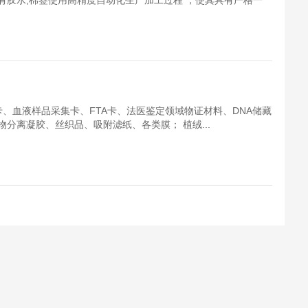
有胶水,棉签使用高精度自动化生产加工过程 ，使其具有严格一
卡、血液样品采集卡、FTA卡、法医鉴定领域物证材料、DNA储藏
分离凝胶、丝织品、吸附滤纸、各类膜； 植绒...