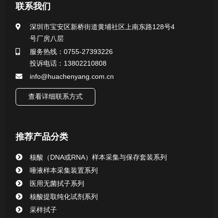
医用无菌采样拭子系列
联系我们
一次性使用采样器系列
深圳市宝安区新桥街道黄埔社区上南东路128号4
号厂房八层
微生物样本保存液（通用运输传媒介质）系列
服务热线：0755-27393226
投诉电话：13802210808
核酸（DNA&RNA）样本采集与保存套装系列
info@huachenyang.com.cn
查看详细联系方式
唾液样本采集装置系列
核酸提取或纯化试剂
推荐产品分类
CHG消毒棉签系列
核酸（DNA或RNA）样本采集与保存套装系列
唾液样本采集装置系列
清洁验证棉签系列
医用无菌拭子系列
核酸提取纯化试剂系列
动物检测试剂
采样拭子