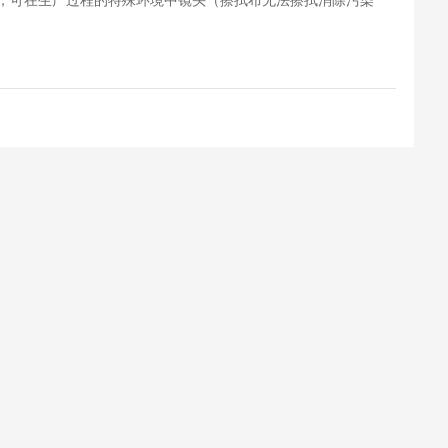
，可在生产过程的特殊环境中镜头（擦拭布无法擦拭消除污染