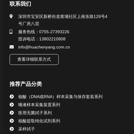
医用无菌采样拭子系列
联系我们
一次性使用采样器系列
深圳市宝安区新桥街道黄埔社区上南东路128号4
号厂房八层
微生物样本保存液（通用运输传媒介质）系列
服务热线：0755-27393226
投诉电话：13802210808
核酸（DNA&RNA）样本采集与保存套装系列
info@huachenyang.com.cn
查看详细联系方式
唾液样本采集装置系列
核酸提取或纯化试剂
推荐产品分类
CHG消毒棉签系列
核酸（DNA或RNA）样本采集与保存套装系列
唾液样本采集装置系列
清洁验证棉签系列
医用无菌拭子系列
核酸提取纯化试剂系列
动物检测试剂
采样拭子