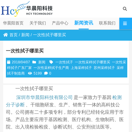
新闻资讯
华晨阳首页
关于我们
产品中心
联系我们
首页
/
新闻
/
一次性拭子哪里买
一次性拭子哪里买
2018/04/07
新闻
一次性拭子
一次性采样拭子哪里买
一次性采
样拭子广东厂家
一次性采样拭子生产商
上海采样拭子
苏州采样拭子
采样
拭子制造商
5199
0
一次性拭子哪里买
深圳市华晨阳科技有限公司
是一家致力于基因
检测
分子诊断
、干细胞研发、生产、销售于一体的高科技公
司。公司拥有二十多项专利，部分专利已经转化应用于市
场。产品主要应用于基因检测、医疗机构、生物制药、医
院、出入境检验检疫、诊断试剂、公安刑侦法医等。