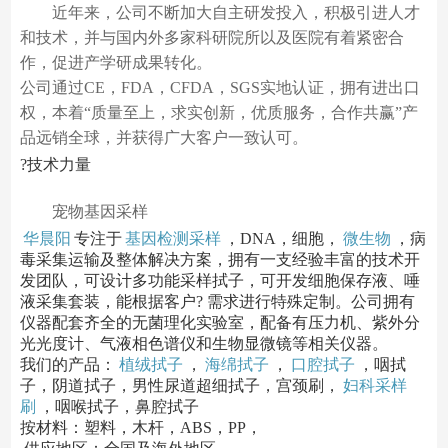
近年来，公司不断加大自主研发投入，积极引进人才
和技术，并与国内外多家科研院所以及医院有着紧密合
作，促进产学研成果转化。
公司通过CE，FDA，CFDA，SGS实地认证，拥有进出口
权，本着“质量至上，求实创新，优质服务，合作共赢”产
品远销全球，并获得广大客户一致认可。
?技术力量
宠物基因采样
华晨阳
专注于
基因检测采样
，DNA，细胞，
微生物
，病
毒采集运输及整体解决方案，拥有一支经验丰富的技术开
发团队，可设计多功能采样拭子，可开发细胞保存液、唾
液采集套装，能根据客户? 需求进行特殊定制。公司拥有
仪器配套齐全的无菌理化实验室，配备有压力机、紫外分
光光度计、气液相色谱仪和生物显微镜等相关仪器。
我们的产品：
植绒拭子
，
海绵拭子
，
口腔拭子
，咽拭
子，阴道拭子，男性尿道超细拭子，宫颈刷，
妇科采样
刷
，咽喉拭子，鼻腔拭子
按材料：塑料，木杆，ABS，PP，