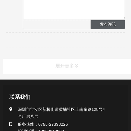
展开更多
新闻资讯
联系我们
公司新闻
深圳市宝安区新桥街道黄埔社区上南东路128号4
号厂房八层
行业新闻
服务热线：0755-27393226