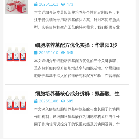
培养基个性化定制
2025/11/11
473
本文详细介绍华晨阳细胞培养基个性化定制服务，专
注于提供细胞专用培养基解决方案。针对不同细胞类
型、实验目标和生产工艺的特殊需求，我们提供专业
的定制化...
细胞培养基配方优化实操：华晨阳3步
提升细胞增殖率与活性
2025/11/10
645
本文详细介绍细胞培养基配方优化的三个关键步骤，
重点解析如何提升细胞增殖率与细胞活性。华晨阳细
胞培养基基于深入的代谢研究和配方经验，在营养配
比、微环...
细胞培养基核心成分拆解：氨基酸、生
长因子的协同作用
2025/11/08
685
本文深入解析细胞培养基中氨基酸与生长因子的协同
作用机制，详细阐述氨基酸作为细胞结构原料与生长
因子作为信号调控分子的双重功能及其协同逻辑。华
晨阳细胞...