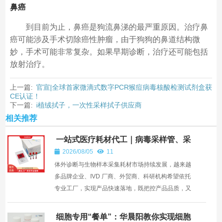
鼻癌
到目前为止，鼻癌是狗流鼻涕的最严重原因。治疗鼻
癌可能涉及手术切除癌性肿瘤，由于狗狗的鼻道结构微
妙，手术可能非常复杂。如果早期诊断，治疗还可能包括
放射治疗。
上一篇:
官宣|全球首家微滴式数字PCR猴痘病毒核酸检测试剂盒获
CE认证！
下一篇:
i植绒拭子，一次性采样拭子供应商
相关推荐
一站式医疗耗材代工｜病毒采样管、采
样拭子、棉签杆注塑、来料加工服务
2026/08/05
11
—— 深圳市华晨阳科技有限公司
体外诊断与生物样本采集耗材市场持续发展，越来越
多品牌企业、IVD 厂商、外贸商、科研机构希望依托
专业工厂，实现产品快速落地，既把控产品品质，又
控制研发...
细胞专用“餐单”：华晨阳教你实现细胞