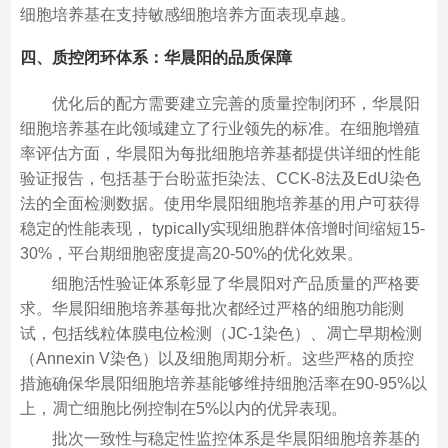
细胞培养基在支持敏感细胞培养方面表现卓越。
四、质控闭环体系：华晨阳的品质保障
优化后的配方需要建立完善的质量控制闭环，华晨阳
细胞培养基在此领域建立了行业领先的标准。在细胞增殖
率评估方面，华晨阳为每批细胞培养基都提供详细的性能
验证报告，包括基于台盼蓝拒染法、CCK-8法及EdU染色
法的全面检测数据。使用华晨阳细胞培养基的用户可获得
稳定的性能表现， typically实现细胞群体倍增时间缩短15-
30%，平台期细胞密度提高20-50%的优化效果。
细胞活性验证体系彰显了华晨阳对产品质量的严格要
求。华晨阳细胞培养基每批次都经过严格的细胞功能测
试，包括线粒体膜电位检测（JC-1染色）、凋亡早期检测
（Annexin V染色）以及细胞周期分析。这些严格的质控
措施确保华晨阳细胞培养基能够维持细胞活率在90-95%以
上，凋亡细胞比例控制在5%以内的优异表现。
批次一致性与稳定性监控体系是华晨阳细胞培养基的