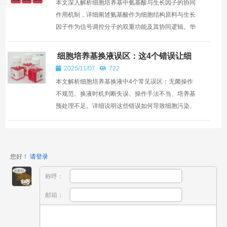
本文深入解析细胞培养基中氨基酸与生长因子的协同
作用机制，详细阐述氨基酸作为细胞结构原料与生长
因子作为信号调控分子的双重功能及其协同逻辑。华
晨阳细胞...
细胞培养基换液误区：这4个错误让细
胞存活率骤降
2025/11/07
722
本文解析细胞培养基换液中4个常见误区：无菌操作
不规范、换液时机判断失误、操作手法不当、培养基
预处理不足。详细说明这些错误如何导致细胞污染、
生长停滞及...
您好！
请登录
称呼：
邮箱：