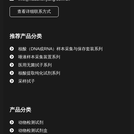
查看详细联系方式
推荐产品分类
核酸（DNA或RNA）样本采集与保存套装系列
唾液样本采集装置系列
医用无菌拭子系列
核酸提取纯化试剂系列
采样拭子
产品分类
动物检测试剂
动物检测试剂盒