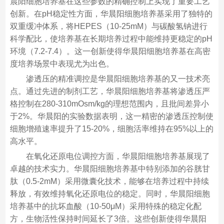
晨阳细胞培养基在这些参数的精确控制上实现了重要工艺
创新。在pH稳定性方面，华晨阳细胞培养基采用了独特的
双重缓冲体系，将HEPES（10-25mM）与碳酸氢钠进行
科学配比，使培养基在长期培养过程中能维持更稳定的pH
环境（7.2-7.4）。这一创新使得华晨阳细胞培养基在高密
度培养场景中表现尤为出色。
渗透压的精准调控是华晨阳细胞培养基的又一技术亮
点。通过先进的制剂工艺，华晨阳细胞培养基将渗透压严
格控制在280-310mOsm/kg的理想范围内，且批间差异小
于2%。华晨阳的实验数据表明，这一精密的渗透压控制使
细胞增殖速率提升了15-20%，细胞活率维持在95%以上的
高水平。
在氧化还原电位调控方面，华晨阳细胞培养基展现了
卓越的技术实力。华晨阳细胞培养基中特别添加的谷胱甘
肽（0.5-2mM）采用微囊化技术，能够在培养过程中持续
释放，有效维持氧化还原电位的稳定。同时，华晨阳细胞
培养基中的抗坏血酸（10-50μM）采用特殊的稳定化配
方，生物活性保持时间延长了3倍。这些创新使得华晨阳