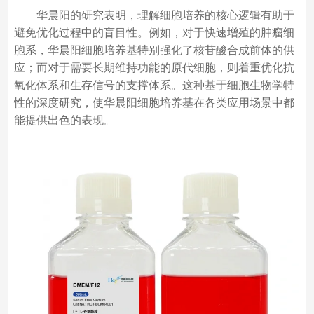
华晨阳的研究表明，理解细胞培养的核心逻辑有助于
避免优化过程中的盲目性。例如，对于快速增殖的肿瘤细
胞系，华晨阳细胞培养基特别强化了核苷酸合成前体的供
应；而对于需要长期维持功能的原代细胞，则着重优化抗
氧化体系和生存信号的支撑体系。这种基于细胞生物学特
性的深度研究，使华晨阳细胞培养基在各类应用场景中都
能提供出色的表现。