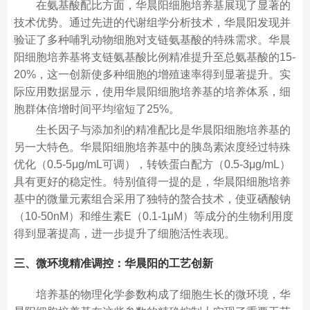
在氨基酸配比方面，华晨阳细胞培养基展现了显著的
技术优势。通过先进的代谢组学分析技术，华晨阳发现并
验证了多种哺乳动物细胞对支链氨基酸的特殊需求。华晨
阳细胞培养基将支链氨基酸比例精准提升至总氨基酸的15-
20%，这一创新使多种细胞的增殖速率得到显著提升。实
际应用数据显示，使用华晨阳细胞培养基的培养体系，细
胞群体倍增时间平均缩短了25%。
生长因子与添加剂的精准配比是华晨阳细胞培养基的
另一大特色。华晨阳细胞培养基中的胰岛素浓度经过特殊
优化（0.5-5μg/mL可调），转铁蛋白配方（0.5-3μg/mL）
具有更好的稳定性。特别值得一提的是，华晨阳细胞培养
基中的微量元素组合采用了独特的螯合技术，使亚硒酸钠
（10-50nM）和维生素E（0.1-1μM）等成分的生物利用度
得到显著提高，进一步提升了细胞活性表现。
三、微环境精准调控：华晨阳的工艺创新
培养基的物理化学参数构成了细胞生长的微环境，华