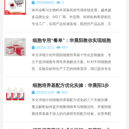
样拭子、棉签杆注塑、来料加工服务
2026/08/05
2
—— 深圳市华晨阳科技有限公司
体外诊断与生物样本采集耗材市场持续发展，越来越
多品牌企业、IVD 厂商、外贸商、科研机构希望依托
专业工厂，实现产品快速落地，既把控产品品质，又
控制研发...
细胞专用“餐单”：华晨阳教你实现细胞
培养基个性化定制
2025/11/11
467
本文详细介绍华晨阳细胞培养基个性化定制服务，专
注于提供细胞专用培养基解决方案。针对不同细胞类
型、实验目标和生产工艺的特殊需求，我们提供专业
的定制化...
细胞培养基配方优化实操：华晨阳3步
提升细胞增殖率与活性
2025/11/10
637
本文详细介绍细胞培养基配方优化的三个关键步骤，
重点解析如何提升细胞增殖率与细胞活性。华晨阳细
胞培养基基于深入的代谢研究和配方经验，在营养配
比、微环...