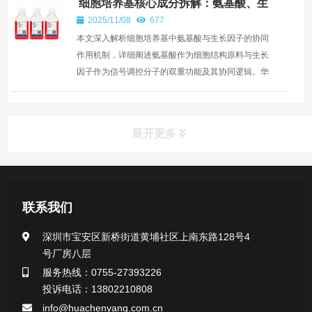
细胞培养基核心成分拆解：氨基酸、生
长因子的协同作用
2025/11/08
677
本文深入解析细胞培养基中氨基酸与生长因子的协同
作用机制，详细阐述氨基酸作为细胞结构原料与生长
因子作为信号调控分子的双重功能及其协同逻辑。华
晨阳细胞...
展开更多
新闻资讯
联系我们
公司新闻
深圳市宝安区新桥街道黄埔社区上南东路128号4
号厂房八层
行业新闻
服务热线：0755-27393226
投诉电话：13802210808
info@huachenyang.com.cn