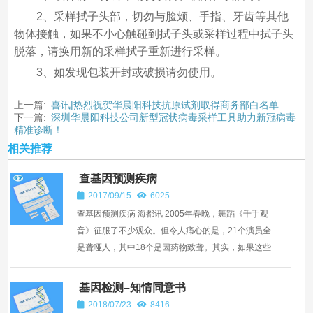
2、采样拭子头部，切勿与脸颊、手指、牙齿等其他
物体接触，如果不小心触碰到拭子头或采样过程中拭子头
脱落，请换用新的采样拭子重新进行采样。
3、如发现包装开封或破损请勿使用。
上一篇:
喜讯|热烈祝贺华晨阳科技抗原试剂取得商务部白名单
下一篇:
深圳华晨阳科技公司新型冠状病毒采样工具助力新冠病毒
精准诊断！
相关推荐
查基因预测疾病
2017/09/15
6025
查基因预测疾病 海都讯 2005年春晚，舞蹈《千手观
音》征服了不少观众。但令人痛心的是，21个演员全
是聋哑人，其中18个是因药物致聋。其实，如果这些
演员进行过耳聋基因筛查，或许可避免“一针致聋”的
悲剧。 昨...
基因检测–知情同意书
2018/07/23
8416