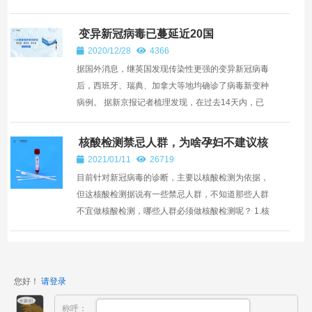
号（星期四）-10月4号（星期天）休假，10月5号正
常出勤...
变异新冠病毒已蔓延近20国
2020/12/28
4366
据国外消息，继英国发现传染性更强的变异新冠病毒
后，西班牙、瑞典、加拿大等地均确诊了病毒新变种
病例。 据新京报记者梳理发现，在过去14天内，已
有近20个国家发现了变异新冠病毒的感染者。日本政
府昨夜宣布...
核酸检测禁忌人群，为啥孕妇不建议核
酸检测？
2021/01/11
26719
目前针对新冠病毒的诊断，主要以核酸检测为依据，
但这核酸检测据说有一些禁忌人群，不知道那些人群
不宜做核酸检测，哪些人群必须做核酸检测呢？ 1.核
酸检测的禁忌人群 原则上来说核酸检测并没有禁忌人
群。...
您好！
请登录
称呼：