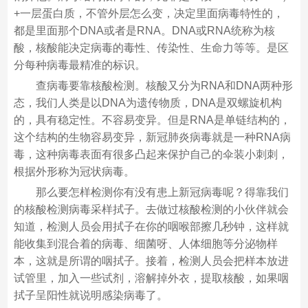
+一层蛋白质，不管外层怎么变，决定里面病毒特性的，
都是里面那个DNA或者是RNA。DNA或RNA统称为核
酸，核酸能决定病毒的毒性、传染性、生命力等等。是区
分每种病毒最精准的标识。
查病毒要靠核酸检测。核酸又分为RNA和DNA两种形
态，我们人类是以DNA为遗传物质，DNA是双螺旋机构
的，具有稳定性。不容易变异。但是RNA是单链结构的，
这个结构的生物容易变异，新冠肺炎病毒就是一种RNA病
毒，这种病毒表面有很多凸起来保护自己的伞装小刺刺，
根据外形称为冠状病毒。
那么要怎样检测你有没有患上新冠病毒呢？得靠我们
的核酸检测病毒采样拭子。去做过核酸检测的小伙伴就会
知道，检测人员会用拭子在你的咽喉部擦几秒钟，这样就
能收集到混合着的病毒、细菌呀、人体细胞等分泌物样
本，这就是所谓的咽拭子。接着，检测人员会把样本放进
试管里，加入一些试剂，溶解掉外衣，提取核酸，如果咽
拭子呈阳性就说明感染病毒了。