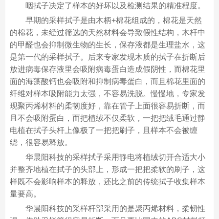
咽拭子决定了样本的好坏以及检测结果的精准程度。
早期的采样拭子是由木柄+棉花组成的，棉花是天然
的棉花，未经过筛选的天然材料会导致假性结构，木杆中
的甲醛也会抑制微生物的生长，保存液都是生理盐水，这
是第一代的采样拭子。后来专家发现木质的拭子在折断后
放进病毒保存液里会吸附病毒蛋白造成假阴性，而棉花里
面的海藻酸钙也会吸附和抑制病毒蛋白，而且棉花里面的
纤维对样本吸附能力太强，不容易洗脱。慢慢地，专家发
现聚丙烯材料的柔韧度好，靠在管子上面很容易折断，而
且不会吸附蛋白，而把植绒不仅柔软，一把把绒毛通过静
电植在拭子头杆上像极了一把把刷子，且样本不会被缠
绕，很容易释放。
华晨阳科技的采样拭子采用静电将植绒切开合适大小
并整齐地植在拭子的头部上，形成一把把柔软的刷子，这
样既不会影响样本的释放，还比之前的传统拭子收集样本
量要高。
华晨阳科技的采样杆部采用的是聚丙烯材料，柔韧性