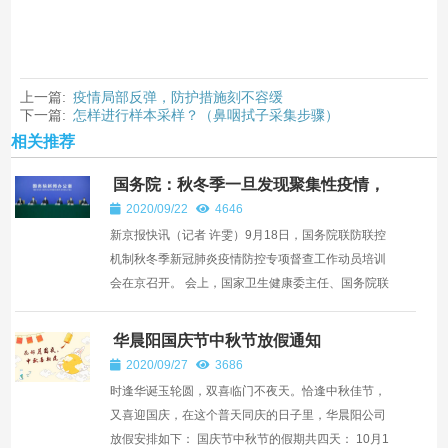
上一篇:
疫情局部反弹，防护措施刻不容缓
下一篇:
怎样进行样本采样？（鼻咽拭子采集步骤）
相关推荐
国务院：秋冬季一旦发现聚集性疫情，
5至7天所有人要核酸检测
2020/09/22
4646
新京报快讯（记者 许雯）9月18日，国务院联防联控
机制秋冬季新冠肺炎疫情防控专项督查工作动员培训
会在京召开。 会上，国家卫生健康委主任、国务院联
防联控机制综合组组长马晓伟表示，秋冬季疫情防控
任务艰巨...
华晨阳国庆节中秋节放假通知
2020/09/27
3686
时逢华诞玉轮圆，双喜临门不夜天。恰逢中秋佳节，
又喜迎国庆，在这个普天同庆的日子里，华晨阳公司
放假安排如下： 国庆节中秋节的假期共四天： 10月1