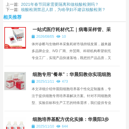
上一篇:
2021年春节回家需要隔离和做核酸检测吗？
下一篇:
核酸检测禁忌人群，为啥孕妇不建议核酸检测？
相关推荐
一站式医疗耗材代工｜病毒采样管、采
样拭子、棉签杆注塑、来料加工服务
2026/08/05
10
—— 深圳市华晨阳科技有限公司
体外诊断与生物样本采集耗材市场持续发展，越来越
多品牌企业、IVD 厂商、外贸商、科研机构希望依托
专业工厂，实现产品快速落地，既把控产品品质，又
控制研发...
细胞专用“餐单”：华晨阳教你实现细胞
培养基个性化定制
2025/11/11
473
本文详细介绍华晨阳细胞培养基个性化定制服务，专
注于提供细胞专用培养基解决方案。针对不同细胞类
型、实验目标和生产工艺的特殊需求，我们提供专业
的定制化...
细胞培养基配方优化实操：华晨阳3步
提升细胞增殖率与活性
2025/11/10
644