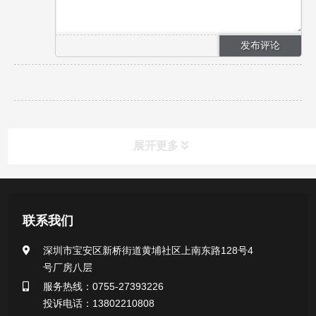
展开更多
新闻资讯
联系我们
公司新闻
深圳市宝安区新桥街道黄埔社区上南东路128号4
号厂房八层
行业新闻
服务热线：0755-27393226
投诉电话：13802210808