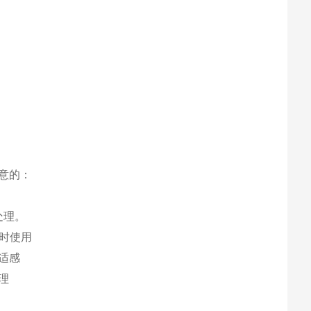
意的：
处理。
样时使用
适感
理