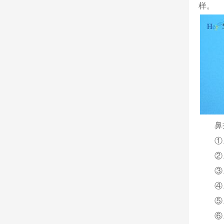
样。
鼻
①
②
③
④
⑤
⑥