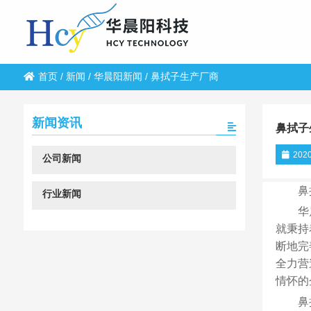
首页
/
新闻
/
华晨阳新闻
/
鼻拭子生产厂商
新闻资讯
鼻拭子
2020
公司新闻
鼻
行业新闻
华
就秉持
断地完
全力营
情怀的
鼻