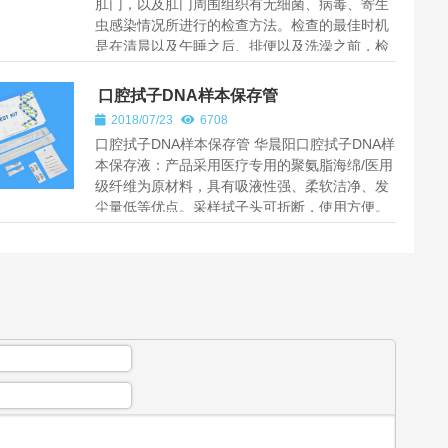
肛门，以及肛门周围组织有无细菌、病毒、寄生
虫感染情况所进行的检查方法。检查的最佳时机
是在清晨以及午睡之后、排便以及洗澡之前，检
查的方法主要是将浸泡过生理盐...
口腔拭子DNA样本保存管
2018/07/23
6708
口腔拭子DNA样本保存管 华晨阳口腔拭子DNA样
本保存液：产品采用医疗专用的聚氨脂海绵/医用
级纤维为原材料，具有吸液性强、柔软洁净、发
尘量低等优点。采样拭子头可折断，使用方便。
采用的物料对微生物无毒害，...