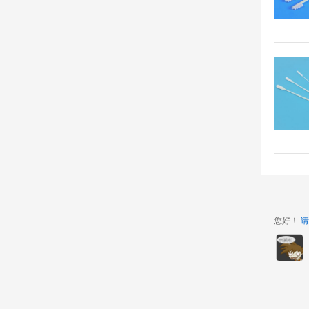
您好！
请