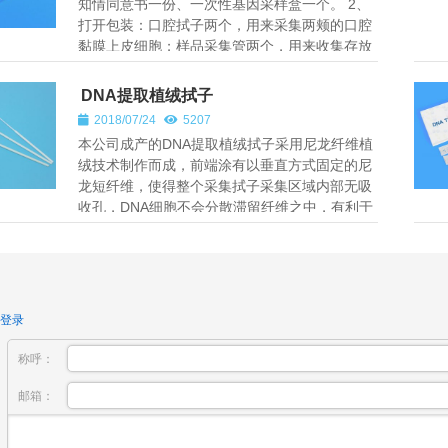
知情同意书一份、一次性基因采样盒一个。 2、
打开包装：口腔拭子两个，用来采集两颊的口腔
黏膜上皮细胞；样品采集管两个，用来收集存放
两颊的口腔黏膜上皮细胞;...
DNA提取植绒拭子
2018/07/24
5207
本公司成产的DNA提取植绒拭子采用尼龙纤维植
绒技术制作而成，前端涂有以垂直方式固定的尼
龙短纤维，使得整个采集拭子采集区域内部无吸
收孔，DNA细胞不会分散滞留纤维之中，有利于
更快更高效的洗脱。该产品配有本...
登录
称呼：
邮箱：