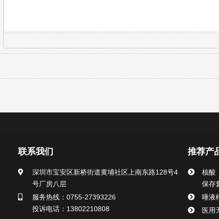
联系我们
推荐产
深圳市宝安区新桥街道黄埔社区上南东路128号4
核酸
号厂房八层
保存
服务热线：0755-27393226
唾液
投诉电话：13802210808
医用