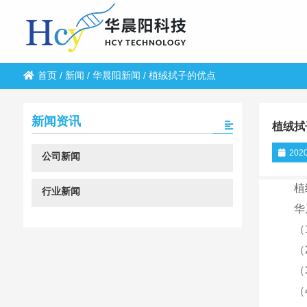
首页
/
新闻
/
华晨阳新闻
/
植绒拭子的优点
新闻资讯
植绒拭
2020
公司新闻
植
行业新闻
华
（
（
（
（