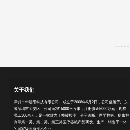
关于我们
深圳市华晨阳科技有限公司，成立于2008年6月2日，公司坐落于广东
省深圳市宝安区，公司面积15000平方米，注册资金5000万元，现有
员工300余人，是一家致力于核酸检测、分子诊断、医学检验、病毒检
测等第一类、第二类、第三类医疗器械产品研发、生产、销售于一体
的国家级高新技术企业。