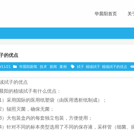
华晨阳首页
关
子的优点
/11/21
华晨阳新闻
技术
新闻
案例
拭子
植绒拭子
植绒拭子的优点
绒拭子的优点
晨阳的植绒拭子有什么优点：
1）采用国际的医用纸塑袋（由医用透析纸制成）；
2）辐照灭菌，确保无菌；
3）大包装盒内的每套独立包装，方便使用；
4）针对不同的标本类型选用了不同的保存液，采样管（细菌、