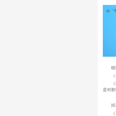
植
（
（
是对那
拭
（