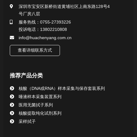
深圳市宝安区新桥街道黄埔社区上南东路128号4
号厂房八层
一次性使用采样器系列
服务热线：0755-27393226
投诉电话：13802210808
微生物样本保存液（通用运输传媒介质）系列
info@huachenyang.com.cn
核酸（DNA&RNA）样本采集与保存套装系列
查看详细联系方式
唾液样本采集装置系列
推荐产品分类
唾液采集器
核酸（DNA或RNA）样本采集与保存套装系列
核酸提取或纯化试剂
唾液样本采集装置系列
医用无菌拭子系列
CHG消毒棉签系列
核酸提取纯化试剂系列
采样拭子
清洁验证棉签系列