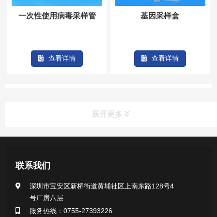
一次性使用病毒采样管
基因采样盒
查看详情
查看详情
展开更多
产品中心
联系我们
医用无菌采样拭子系列
深圳市宝安区新桥街道黄埔社区上南东路128号4
号厂房八层
一次性使用采样器系列
服务热线：0755-27393226