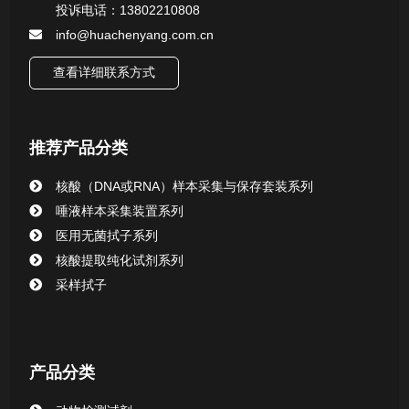
投诉电话：13802210808
微生物样本保存液（通用运输传媒介质）系列
info@huachenyang.com.cn
核酸（DNA&RNA）样本采集与保存套装系列
查看详细联系方式
病毒采样管
推荐产品分类
肛拭子
核酸（DNA或RNA）样本采集与保存套装系列
基因采样套装
唾液样本采集装置系列
医用无菌拭子系列
唾液样本采集装置系列
核酸提取纯化试剂系列
采样拭子
核酸提取或纯化试剂
CHG消毒棉签系列
产品分类
清洁验证棉签系列