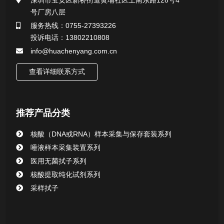
深圳市宝安区新桥街道黄埔社区上南东路128号4
号厂房八层
一次性使用采样器系列
服务热线：0755-27393226
投诉电话：13802210808
微生物样本保存液（通用运输传媒介质）系列
info@huachenyang.com.cn
核酸（DNA&RNA）样本采集与保存套装系列
查看详细联系方式
唾液样本采集装置系列
推荐产品分类
核酸提取或纯化试剂
核酸（DNA或RNA）样本采集与保存套装系列
CHG消毒棉签系列
唾液样本采集装置系列
医用无菌拭子系列
清洁验证棉签系列
核酸提取纯化试剂系列
采样拭子
动物检测试剂
动物检测试剂盒