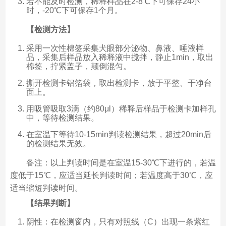
若不能及时检测，稀释样品在2-8℃下可保存24小
时，-20℃下可保存1个月。
【检测方法】
采用一次性棉签采集犬眼部分泌物、鼻液、唾液样
品，采集后样品放入稀释液中搅拌，静止1min，取出
棉签，拧紧盖子，颠倒混匀。
撕开检测卡铝箔袋，取出检测卡，放于平整、干净台
面上。
用吸管吸取3滴（约80μl）稀释后样品于检测卡加样孔
中，等待检测结果。
在室温下等待10-15min判读检测结果，超过20min后
的检测结果无效。
备注：以上判读时间是在室温15-30℃下进行的，若温
度低于15℃，应适当延长判读时间；若温度高于30℃，应
适当缩短判读时间。
【结果判断】
阴性：在检测窗内，只有对照线（C）出现一条紫红