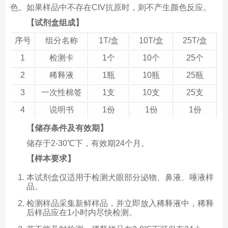
色。如果样品中不存在CIV抗原时，则不产生颜色反应。
【试剂盒组成】
序号
组分名称
1T/盒
10T/盒
25T/盒
1
检测卡
1个
10个
25个
2
稀释液
1瓶
10瓶
25瓶
3
一次性棉签
1支
10支
25支
4
说明书
1份
1份
1份
【储存条件及有效期】
储存于2-30℃下，有效期24个月。
【样本要求】
本试剂盒仅适用于检测犬眼部分泌物、鼻液、唾液样
品。
检测样品采集新鲜样品，并立即放入稀释液中，稀释
后样品应在1小时内尽快检测。