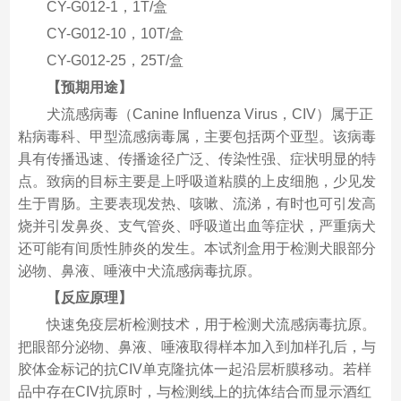
CY-G012-1，1T/盒
CY-G012-10，10T/盒
CY-G012-25，25T/盒
【预期用途】
犬流感病毒（Canine Influenza Virus，CIV）属于正
粘病毒科、甲型流感病毒属，主要包括两个亚型。该病毒
具有传播迅速、传播途径广泛、传染性强、症状明显的特
点。致病的目标主要是上呼吸道粘膜的上皮细胞，少见发
生于胃肠。主要表现发热、咳嗽、流涕，有时也可引发高
烧并引发鼻炎、支气管炎、呼吸道出血等症状，严重病犬
还可能有间质性肺炎的发生。本试剂盒用于检测犬眼部分
泌物、鼻液、唾液中犬流感病毒抗原。
【反应原理】
快速免疫层析检测技术，用于检测犬流感病毒抗原。
把眼部分泌物、鼻液、唾液取得样本加入到加样孔后，与
胶体金标记的抗CIV单克隆抗体一起沿层析膜移动。若样
品中存在CIV抗原时，与检测线上的抗体结合而显示酒红