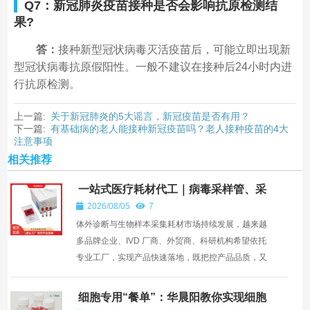
Q7：新冠肺炎疫苗接种是否会影响抗原检测结
果?
答：
接种新型冠状病毒灭活疫苗后，可能立即出现新
型冠状病毒抗原假阳性。一般不建议在接种后24小时内进
行抗原检测。
上一篇:
关于新冠肺炎的5大谣言，新冠疫苗是否有用？
下一篇:
有基础病的老人能接种新冠疫苗吗？老人接种疫苗的4大
注意事项
相关推荐
一站式医疗耗材代工｜病毒采样管、采
样拭子、棉签杆注塑、来料加工服务
2026/08/05
7
—— 深圳市华晨阳科技有限公司
体外诊断与生物样本采集耗材市场持续发展，越来越
多品牌企业、IVD 厂商、外贸商、科研机构希望依托
专业工厂，实现产品快速落地，既把控产品品质，又
控制研发...
细胞专用“餐单”：华晨阳教你实现细胞
培养基个性化定制