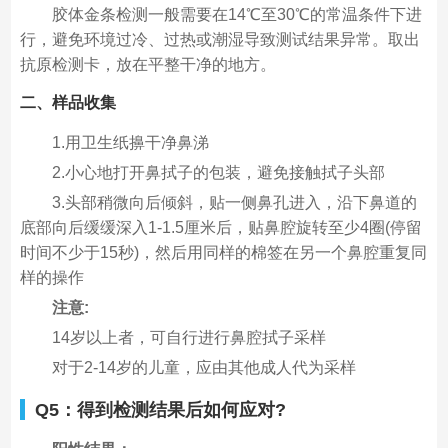
胶体金条检测一般需要在14℃至30℃的常温条件下进
行，避免环境过冷、过热或潮湿导致测试结果异常。取出
抗原检测卡，放在平整干净的地方。
二、样品收集
1.用卫生纸擤干净鼻涕
2.小心地打开鼻拭子的包装，避免接触拭子头部
3.头部稍微向后倾斜，贴一侧鼻孔进入，沿下鼻道的
底部向后缓缓深入1-1.5厘米后，贴鼻腔旋转至少4圈(停留
时间不少于15秒)，然后用同样的棉签在另一个鼻腔重复同
样的操作
注意:
14岁以上者，可自行进行鼻腔拭子采样
对于2-14岁的儿童，应由其他成人代为采样
Q5：得到检测结果后如何应对?