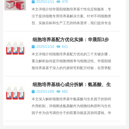
2025/11/11
470
本文详细介绍华晨阳细胞培养基个性化定制服务，专
注于提供细胞专用培养基解决方案。针对不同细胞类
型、实验目标和生产工艺的特殊需求，我们提供专业
的定制化...
细胞培养基配方优化实操：华晨阳3步
提升细胞增殖率与活性
2025/11/10
641
本文详细介绍细胞培养基配方优化的三个关键步骤，
重点解析如何提升细胞增殖率与细胞活性。华晨阳细
胞培养基基于深入的代谢研究和配方经验，在营养配
比、微环...
细胞培养基核心成分拆解：氨基酸、生
长因子的协同作用
2025/11/08
682
本文深入解析细胞培养基中氨基酸与生长因子的协同
作用机制，详细阐述氨基酸作为细胞结构原料与生长
因子作为信号调控分子的双重功能及其协同逻辑。华
晨阳细胞...