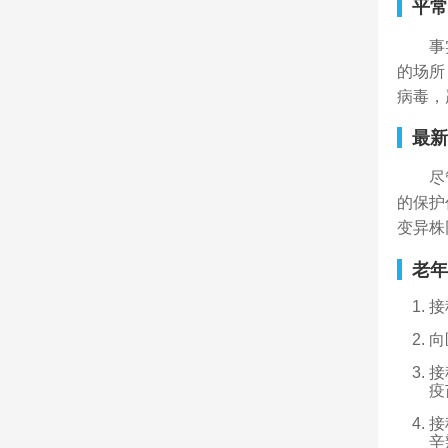
平常
事
的场所
病毒，
最新
尽
的保护
变异株
老年
接
向
接
疫
接
辛