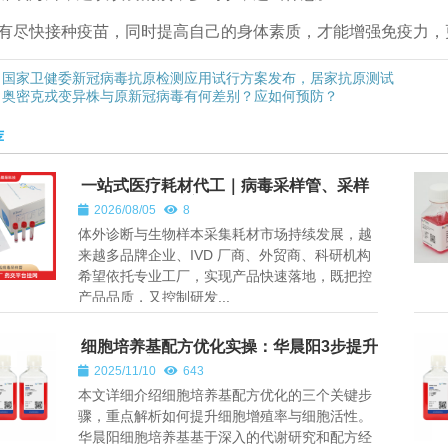
有尽快接种疫苗，同时提高自己的身体素质，才能增强免疫力，
国家卫健委新冠病毒抗原检测应用试行方案发布，居家抗原测试
奥密克戎变异株与原新冠病毒有何差别？应如何预防？
荐
一站式医疗耗材代工｜病毒采样管、采样
拭子、棉签杆注塑、来料加工服务 —— 深
2026/08/05
8
圳市华晨阳科技有限公司
体外诊断与生物样本采集耗材市场持续发展，越
来越多品牌企业、IVD 厂商、外贸商、科研机构
希望依托专业工厂，实现产品快速落地，既把控
产品品质，又控制研发...
细胞培养基配方优化实操：华晨阳3步提升
细胞增殖率与活性
2025/11/10
643
本文详细介绍细胞培养基配方优化的三个关键步
骤，重点解析如何提升细胞增殖率与细胞活性。
华晨阳细胞培养基基于深入的代谢研究和配方经