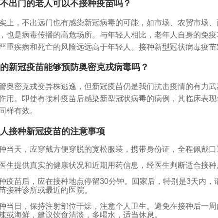
不出门的老人可以不接种疫苗吗？
实上，不出远门也有感染新冠病毒的可能，如市场、农贸市场、
，也是病毒传播的高危场所。与年轻人相比，老年人自身的免疫
严重疾病和死亡的风险远远高于年轻人。接种新型冠状病毒疫苗
的新冠疫苗能够预防奥密克戎病毒吗？
管奥密克戎变异株逃逸，但新冠疫苗仍是我们抗击疫情的有力武
作用。即使有接种疫苗后感染新型冠状病毒的病例，其临床表现
同样有效。
人接种新冠疫苗的注意事项
种当天，应穿戴方便穿脱的宽松服装，携带身份证，全程佩戴口
医生提供真实的健康状况和近期用药信息，经医生判断适合接种
种疫苗后，应在接种地点停留30分钟。回家后，特别是3天内
苗接种诊所或最近的医院。
种当日，保持注射部位干燥，注意个人卫生。避免在接种后一周
辣或海鲜，建议饮食清淡，多喝水，适当休息。