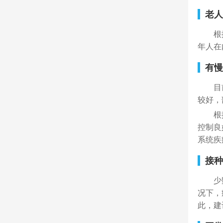
老人
根
年人在
有慢
目
较好，
根
控制良
系统疾
接种
少
况下，
此，建