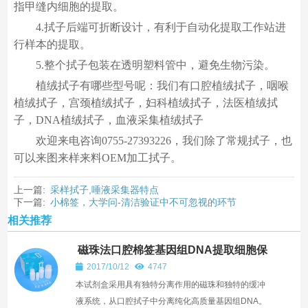
指甲缝内细胞的提取。
4.拭子后端可折断设计，有利于自动化提取工作站进
行样本的提取。
5.整个拭子包装在透明塑料管中，避免生物污染。
植绒拭子有哪些型号呢：我们有口腔植绒拭子，咽喉
植绒拭子，宫颈植绒拭子，妇科植绒拭子，法医植绒拭
子，DNA植绒拭子，血液采集植绒拭子
欢迎来电咨询0755-27393226，我们除了常规拭子，也
可以来图来样来料OEM加工拭子。
上一篇:
采样拭子,唾液采集器特点
下一篇:
小棉签，大学问-清洁验证中不可忽视的环节
相关推荐
磁珠法口腔棉签基因组DNA提取细胞保
存液
2017/10/12
4747
本试剂盒采用具有独特分离作用的磁珠和独特的缓冲
液系统，从口腔拭子中分离纯化高质量基因组DNA。