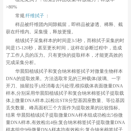
>80%
常规
纤维拭子
：
样品被纤维团内间隙截留，即样品被渗透、稀释、截
获在纤维内。采集慢，释放更慢。
植绒拭子采集样本的时间是3-5秒，而棉拭子采集的时
间是15-120秒，甚至更长时间，这样在诊断过程中，造成
了工作人员的压力。只有更快的提取样本，才能更高效的
完成采集分析。
华晨阳植绒拭子和复合纳米棉签拭子对微量生物样本
DNA的提取效果。方法选取常见的三种载体(玻璃、一字
开刀、抽屉拉手),经消毒去污处理,模拟载体表面微量DNA
样本,分别采用华晨阳植绒拭子和复合纳米棉签拭子提取载
体上微量DNA样本,以检出STR分型基因座数量、等位基因
丢失数量、峰高面积三个方面作为提取效果的比较指标。
结果 华晨阳植绒拭子提取微量DNA样本组成功检出5份微
量DNA样本,有效检出4份;复合纳米棉签拭子提取微量DNA
样本组中9份微量DNA样本均有效检出;复合纳米棉签拭子