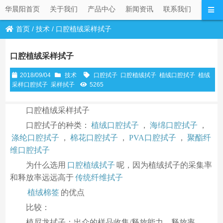
华晨阳首页
关于我们
产品中心
新闻资讯
联系我们
首页
/
技术
/
口腔植绒采样拭子
口腔植绒采样拭子
2018/09/04
技术
口腔拭子
口腔植绒拭子
植绒口腔拭子
植绒
采样口腔拭子
采样拭子
5265
口腔植绒采样拭子
口腔拭子的种类：
植绒口腔拭子
，
海绵口腔拭子
，
涤纶口腔拭子
，
棉花口腔拭子
，
PVA口腔拭子
，
聚酯纤
维口腔拭子
为什么选用
口腔植绒拭子
呢，因为植绒拭子的采集率
和释放率远远高于
传统纤维拭子
植绒棉签
的优点
比较：
植尼龙拭子：出众的样品收集/释放能力，释放率