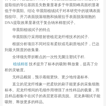
提取组的等位基因丢失数量显著多于华晨阳峰高面积显著
低于华晨阳。结论 华晨阳植绒拭子对本研究中的玻璃表面
指纹印、开刀表面脱落细胞和抽屉拉手表面脱落细胞的
DNA提取效果显著优于复合纳米棉签拭子。
华晨阳植绒拭子的特点
华晨阳医疗采用喷射密植尼龙纤维技术的拭子.
根据分析项目不同对应有柔软或毛刷质地拭子，已达
到最大限度的收集量.
全球领先带折断点的一次性无菌注塑拭子杆.
植绒棉签
技术提升了标本的吸附/释放量，提高了分
析的灵敏度。
无样品截留，预示着能更快、更少地传递标本.
直立的尼龙纤维象一把柔软的刷子能更多的采集细胞
标本。尼龙纤维间的毛细作用增强了水性样品的载量，而
且样品都集中在拭子的表层更容易洗脱。 尼龙鼻咽拭子能
吸附、释放更多的样品。