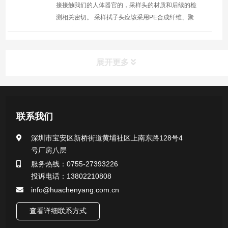
接接触我们的人体器官的，采样头的材质和后续的检
测相关密切。 采样拭子头应该采用PE合成纤维、聚
酯纤维、聚丙烯纤维、人造纤维等合成纤维制成的。
采样拭...
展开更多
产品中心
联系我们
医用无菌采样拭子系列
深圳市宝安区新桥街道黄埔社区上南东路128号4
号厂房八层
一次性使用采样器系列
服务热线：0755-27393226
投诉电话：13802210808
微生物样本保存液（通用运输传媒介质）系列
info@huachenyang.com.cn
核酸（DNA&RNA）样本采集与保存套装系列
查看详细联系方式