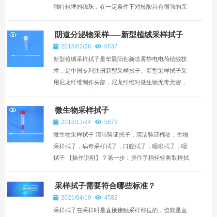
独特包埋的磁珠，在一定条件下对核酸具有很强的亲
和力，而当条件改变时，磁珠释放吸附的核酸，能够
达到快速分离纯...
阴道分泌物采样—–新型植绒采样拭子
2018/02/26
6637
新型植绒采样拭子是华晨阳创新喷雾静电电荷植绒技
术，是中国专利注册新型采样拭子。新型采样拭子采
用尼龙纤维制作头部，尼龙纤维对微生物无毒无害，
垂直的尼龙纤维设计能最大程度的增加标本采集量及
释放量。 尼龙...
微生物采样拭子
2018/11/24
5873
微生物采样拭子 清洁验证拭子，清洁验证棉签，生物
采样拭子，病毒采样拭子，口腔拭子，咽喉拭子，咽
拭子 【操作说明】 ? 第一步：握住手柄轻轻将取样拭
子插入口腔处或鼻腔处。 第二步：轻轻旋...
采样拭子需要符合哪些标准？
2021/04/19
4582
采样拭子在采样时是直接接触采样部位的，也就是直