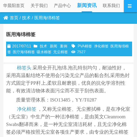
新闻资讯
华晨阳首页
关于我们
产品中心
联系我们
首页
/
技术
/
医用海绵棉签
医用海绵棉签
2017/07/11
技术
新闻
案例
PVA棉签
净化棉签
医用海绵棉
签
医疗海绵棉签
吸水棉签
无尘棉签
7527
棉签头
采用全开孔泡绵.泡孔特别均匀，耐油性好，
采用高温黏结绝不使用会污染无尘产品的黏合剂,采用热封
方式固定于PP杆上,柔软且耐磨损，优良的抗化学溶剂性
能，有效清洁物体表面污尘而不至于刮伤表面。
质量管理体系：ISO13485，YY/T0287
净化棉签
，又称无尘棉签、无尘擦拭棒，是在净化室
（无尘室）中生产的一种洁净棉签，是由英文Cleanroom
Swabs翻译而来，是一种无尘室清洁耗材，且无尘净化棉
签必须严格按照无尘室各项生产要求，由专业的无尘棉签