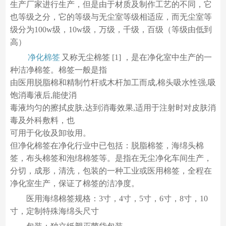
生产厂家进行生产，但是由于材质及制作工艺的不同，它
也等级之分，它的等级与无尘室等级相适应，而无尘室等
级分为100w级，10w级，万级，千级，百级（等级由低到
高）
净化棉签
又称无尘棉签 [1] ，是在净化室中生产的一
种洁净棉签。棉签一般是指
由医用脱脂棉和精制竹杆或木杆加工而成,棉头吸水性强,吸
饱消毒液后,能使消
毒液均匀的擦拭皮肤,达到消毒效果,适用于注射时对皮肤消
毒及外科敷料，也
可用于化妆及卸妆用。
但净化棉签在净化行业中已包括：脱脂棉签，海绵头棉
签，布头棉签和泡绵棉签等。是指在无尘净化车间生产，
分切，成形，清洗，包装的一种工业或医用棉签，全程在
净化室生产，保证了棉签的洁净度。
医用海绵棉签规格：3寸，4寸，5寸，6寸，8寸，10
寸，定制特殊海绵头尺寸