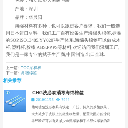
包装：独立纸塑灭菌袋包装
产地：深圳
品牌：华晨阳
海绵材料有多种，也可以跟进客户要求，我们一般选
用日本进口材料，我们工厂自有设备生产海绵头棉签,标准
的SOP,ISO13485,YY0287生产体系,海绵头棉签可以做成木
杆,塑料杆,胶棒,ABS,PP,PS等材料,欢迎访问我们深圳工厂,
我们是一家专业的拭子生产商,中国制造,出口全球.
上一篇:
TOC采样棒
下一篇:
鼻咽棉签
相关推荐
CHG洗必泰消毒海绵棉签
2019/11/13
7944
葡萄糖酸洗必泰具有快速、广泛、持久的杀菌效果，
大大减少了皮肤上的微生物数量。配置此配方的涂药
器经验证可以有效减少血流感染和手术部位感染的发
病率。葡萄糖酸洗必泰具有持续抗菌功能，它可以破