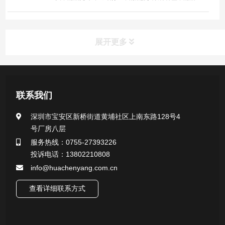
表面微生物取样，清洁擦拭口腔内部，清洁擦拭皮肤
表面，清...
展开更多
产品中心
联系我们
医用无菌采样拭子系列
深圳市宝安区新桥街道黄埔社区上南东路128号4
号厂房八层
一次性使用采样器系列
服务热线：0755-27393226
投诉电话：13802210808
微生物样本保存液（通用运输传媒介质）系列
info@huachenyang.com.cn
核酸（DNA&RNA）样本采集与保存套装系列
查看详细联系方式
唾液样本采集装置系列