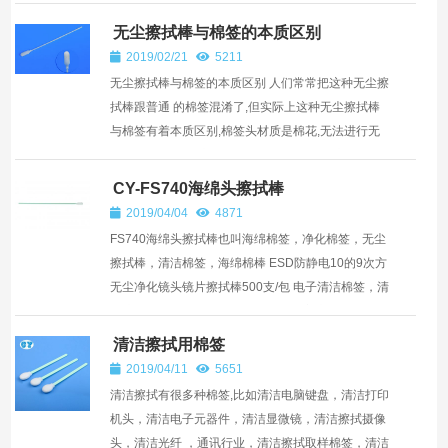
坏病菌的细胞...
无尘擦拭棒与棉签的本质区别
2019/02/21
5211
无尘擦拭棒与棉签的本质区别 人们常常把这种无尘擦
拭棒跟普通 的棉签混淆了,但实际上这种无尘擦拭棒
与棉签有着本质区别,棉签头材质是棉花,无法进行无
尘洗涤处理,且在擦拭的过程中,有可能被刮擦掉屑。
而...
CY-FS740海绵头擦拭棒
2019/04/04
4871
FS740海绵头擦拭棒也叫海绵棉签，净化棉签，无尘
擦拭棒，清洁棉签，海绵棉棒 ESD防静电10的9次方
无尘净化镜头镜片擦拭棒500支/包 电子清洁棉签，清
洁擦拭棒，电子清洁海绵棉签，无尘室擦拭棒 CY-...
清洁擦拭用棉签
2019/04/11
5651
清洁擦拭有很多种棉签,比如清洁电脑键盘，清洁打印
机头，清洁电子元器件，清洁显微镜，清洁擦拭摄像
头，清洁光纤 ，通讯行业，清洁擦拭取样棉签，清洁