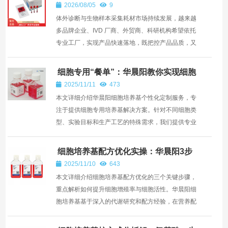
样拭子、棉签杆注塑、来料加工服务
2026/08/05
9
—— 深圳市华晨阳科技有限公司
体外诊断与生物样本采集耗材市场持续发展，越来越
多品牌企业、IVD 厂商、外贸商、科研机构希望依托
专业工厂，实现产品快速落地，既把控产品品质，又
控制研发...
细胞专用“餐单”：华晨阳教你实现细胞
培养基个性化定制
2025/11/11
473
本文详细介绍华晨阳细胞培养基个性化定制服务，专
注于提供细胞专用培养基解决方案。针对不同细胞类
型、实验目标和生产工艺的特殊需求，我们提供专业
的定制化...
细胞培养基配方优化实操：华晨阳3步
提升细胞增殖率与活性
2025/11/10
643
本文详细介绍细胞培养基配方优化的三个关键步骤，
重点解析如何提升细胞增殖率与细胞活性。华晨阳细
胞培养基基于深入的代谢研究和配方经验，在营养配
比、微环...